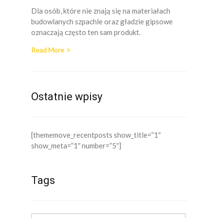
Dla osób, które nie znają się na materiałach
budowlanych szpachle oraz gładzie gipsowe
oznaczają często ten sam produkt.
Read More
Ostatnie wpisy
[thememove_recentposts show_title=”1″
show_meta=”1″ number=”5″]
Tags